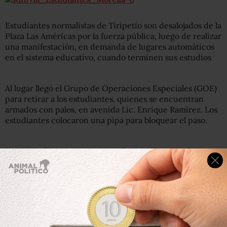
Estudiantes normalistas de Tiripetío son desalojados de la
Plaza Las Américas por la fuerza pública, luego de realizar
una manifestación, en demanda de lugares automáticos
en el sistema educativo, cuando terminen sus estudios
Al lugar llegó el Grupo de Operaciones Especiales (GOE)
para retirar a los estudiantes, quienes se encuentran
armados con palos, en avenida Lic. Enrique Ramírez. Los
estudiantes colocaron una pipa para bloquear el paso.
Los normalistas se encuentran formando una cadena,
tomados de las manos, para evitar el desalojo del centro
comercial, que es el principal de la ciudad de Morelia y
cuenta con las más importantes tiendas departamentales.
Ayer estudiantes normalistas
secuestraron y saquearon
siete camiones que transportaban bebidas y alimentos