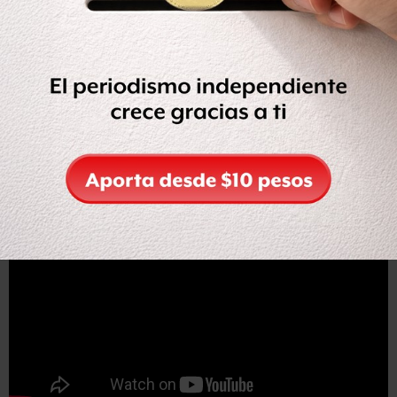
frente al Palacio de Gobierno de Morelia.
El incidente se registró alrededor de las 14:00 horas sobre la Avenida
Madero,
donde los jóvenes estacionaron un camión de la empresa
Pepsi, tres de Lala, uno de Gamesa, otro de Bimbo
y uno más que
transportaba pan que fueron secuestrados hoy
.
Checa aquí el video que publica
Quadratín
: