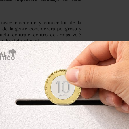
ortavoz elocuente y conocedor de la
 de la gente considerará peligroso y
lucha contra el control de armas, volé
ión de Motherboard.
 en su apartamento. No sabíamos qué
segundos y le costaba hacer contacto
 un “¿Sabes a qué me refiero?” y hablaba
vimiento de las armas impresas en 3D