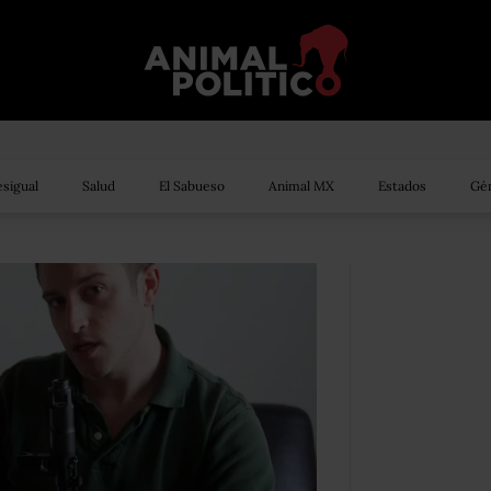
sigual
Salud
El Sabueso
Animal MX
Estados
Gén