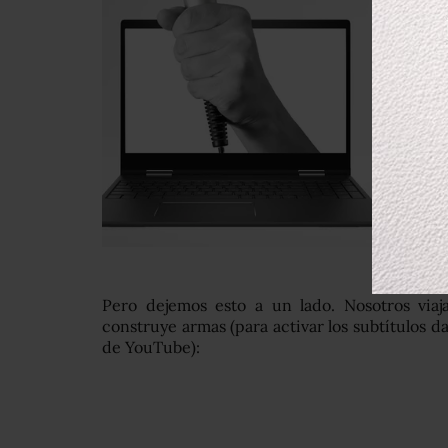
Pero dejemos esto a un lado. Nosotros via
construye armas (para activar los subtítulos d
de YouTube):