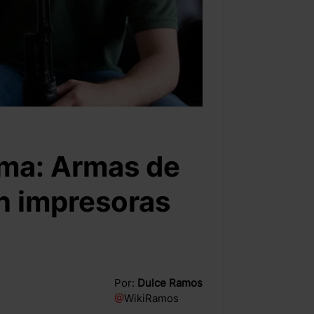
arma: Armas de
n impresoras
Por:
Dulce Ramos
@
WikiRamos