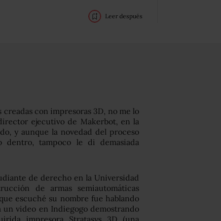
Leer después
 creadas con impresoras 3D, no me lo
director ejecutivo de Makerbot, en la
do, y aunque la novedad del proceso
o dentro, tampoco le di demasiada
tudiante de derecho en la Universidad
trucción de armas semiautomáticas
z que escuché su nombre fue hablando
a un video en Indiegogo demostrando
irida impresora Stratasys 3D (una