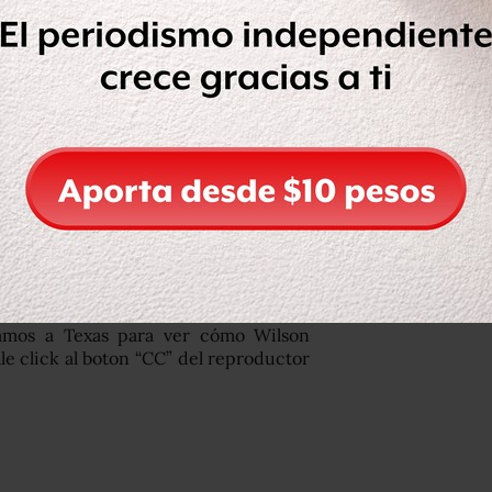
jamos a Texas para ver cómo Wilson
ale click al boton “CC” del reproductor