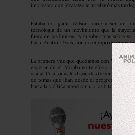
impresora que Stratasys le arrebató más tarde)
Estaba intrigada. Wilson parecía ser un p
tecnología de un movimiento que la mayoría
fuera de los límites. Para saber más sobre su 
hasta Austin, Texas, con un equipo de grabac
La primera vez que quedamos con Wilson fue
esperar de él. Miraba su teléfono cada diez 
visual. Casi todas las frases las terminaba con
de temas que iban desde el progreso del mo
hasta la política americana, o los bitcoins.