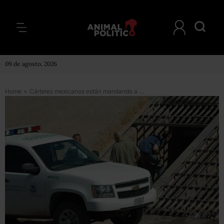
09 de agosto, 2026
Home
>
Cárteles mexicanos están mandando a sus mejores agentes a <i>conquistar</i> EU