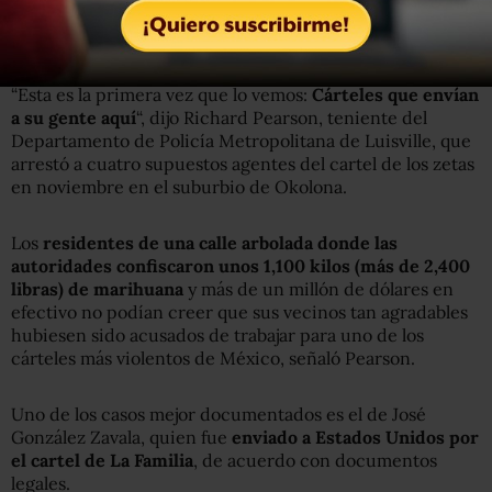
informantes o confesiones. Cientos de documentos de los
tribunales revisados por la AP parecen avalar esa tesis.
“Esta es la primera vez que lo vemos:
Cárteles que envían
a su gente aquí
“, dijo Richard Pearson, teniente del
Departamento de Policía Metropolitana de Luisville, que
arrestó a cuatro supuestos agentes del cartel de los zetas
en noviembre en el suburbio de Okolona.
Los
residentes de una calle arbolada donde las
autoridades confiscaron unos 1,100 kilos (más de 2,400
libras) de marihuana
y más de un millón de dólares en
efectivo no podían creer que sus vecinos tan agradables
hubiesen sido acusados de trabajar para uno de los
cárteles más violentos de México, señaló Pearson.
Uno de los casos mejor documentados es el de José
González Zavala, quien fue
enviado a Estados Unidos por
el cartel de La Familia
, de acuerdo con documentos
legales.