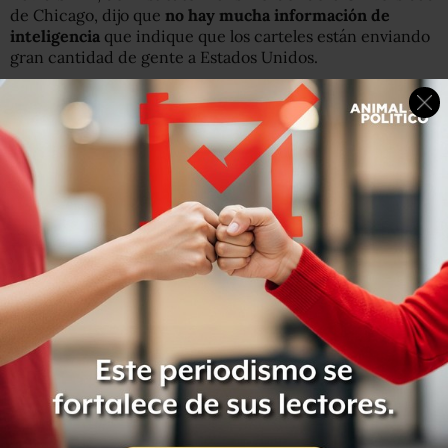
de Chicago, dijo que
no hay mucha información de
inteligencia
que indique que los carteles están enviando
gran cantidad de gente a Estados Unidos.
“Sabemos muy poco de la estructura y la dinámica de los
cárteles al norte de la frontera”, dijo Shirk. “Tenemos que
ser cuidadosos con las cosas que damos por sentadas”.
Estadísticas de la
DEA revelan una creciente presencia
de los carteles en las ciudades de Estados Unidos
. En el
2008 unas 230 comunidades reportaron alguna
presencia de los cárteles. Esa cifra subió a 1.200 en el
2011, el año más reciente para el cual hay estadísticas.
Parte de ese aumento, no obstante, puede ser
consecuencia de que hora se denuncian más estas cosas.
Decenas de agentes federales y de policías locales
entrevistados por la AP dijeron que
identificaron a
miembros o colaboradores de los cárteles mediante
intercepciones de conversaciones
, delaciones de