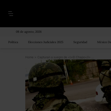
08 de agosto, 2026
Política
Elecciones Judiciales 2025
Seguridad
México De
Home
>
Capturan a suegro de <i>El Chapo</i> Guzmán