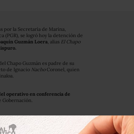
s por la Secretaría de Marina,
a (PGR), se logró hoy la detención de
Joaquín Guzmán Loera
, alias
El Chapo
ispuro.
ro del Chapo Guzmán es padre de su
cto de Ignacio
Nacho
Coronel, quien
inaloa.
del operativo en conferencia de
de Gobernación.
de Estados Unidos, Barack Obama, llegue a