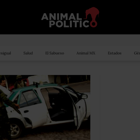
sigual
Salud
El Sabueso
Animal MX
Estados
Gén