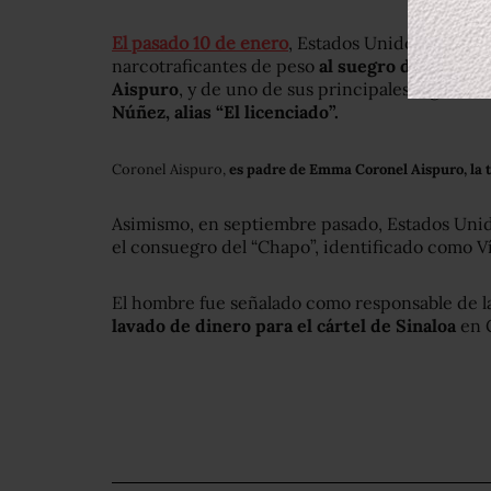
El pasado 10 de enero
, Estados Unidos anunció 
narcotraficantes de peso
al suegro de Joaquí
Aispuro
, y de uno de sus principales lugarte
Núñez, alias “El licenciado”.
Coronel Aispuro,
es padre de Emma Coronel Aispuro, la 
Asimismo, en septiembre pasado, Estados Uni
el consuegro del “Chapo”, identificado como Ví
El hombre fue señalado como responsable de l
lavado de dinero para el cártel de Sinaloa
en G