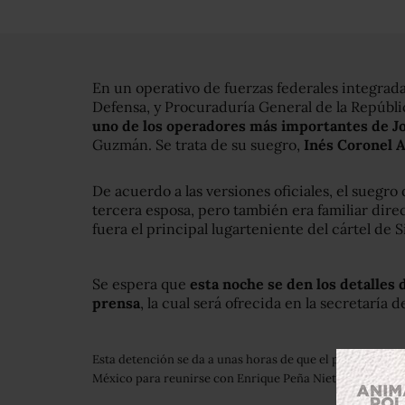
En un operativo de fuerzas federales integrada
Defensa, y Procuraduría General de la Repúblic
uno de los operadores más importantes de 
Guzmán. Se trata de su suegro,
Inés Coronel A
De acuerdo a las versiones oficiales, el sueg
tercera esposa, pero también era familiar dire
fuera el principal lugarteniente del cártel de S
Se espera que
esta noche se den los detalles 
prensa
, la cual
será ofrecida en la secretaría 
Esta detención se da a unas horas de que el presidente 
México para reunirse con Enrique Peña Nieto.