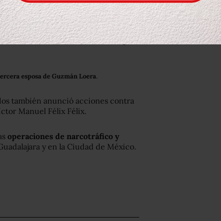
la inclusión en su lista de
n “El Chapo” Guzmán, Inés Coronel
nientes, conocido como
Damaso López
tercera esposa de Guzmán Loera
.
dos también anunció acciones contra
ctor Manuel Félix Félix.
as
operaciones de narcotráfico y
uadalajara y en la Ciudad de México.