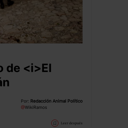
 de <i>El
án
Por:
Redacción Animal Político
@
WikiRamos
Leer después