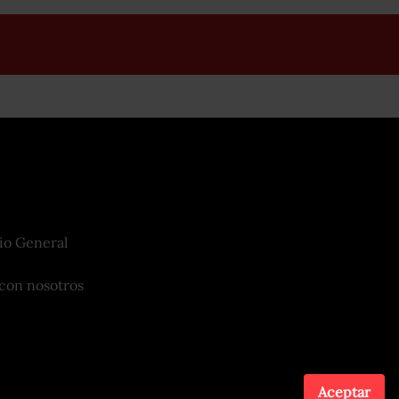
io General
con nosotros
Aceptar