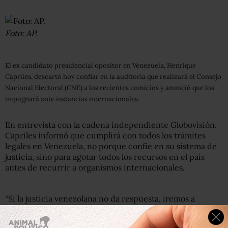
Foto: AP.
El ex candidato presidencial opositor en Venezuela, Henrique
Capriles, descartó hoy confiar en la auditoría que realizará el Consejo
Nacional Electoral (CNE) a los recientes comicios y anunció que los
impugnará ante instancias internacionales.
En entrevista con la cadena independiente Globovisión,
Capriles informó que cumplirá con todos los trámites
legales en Venezuela, no porque confíe en su sistema de
justicia, sino para agotar todos los recursos en el país
antes de recurrir a organismos internacionales.
“Si la justicia venezolana no da respuesta, iremos a
instancias internacionales. Lo que pasó aquí recorrerá el
mundo”, manifestó el líder de la oposición, quien el