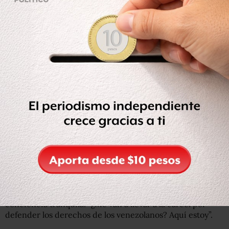
miércoles acusó al presidente Nicolás Maduro de robarse
las elecciones del pasado 14 de abril.
Capriles afirmó que si se realizara una verdadera
auditoría al proceso electoral, tendrían que repetirse las
votaciones, por lo que se negó a participar en lo que
consideró una auditoría simulada por el CNE, sin acceso
a verificación de firmas ni huellas en cuaderno.
Capriles, quien según los resultados oficiales perdió ante
Maduro por menos de dos puntos porcentuales, exige al
CNE la ampliación de la auditoría del 46 por ciento de las
mesas que no fueron certificadas, reportó Globovisión.
Sobre la intención de Maduro de juzgarlo y detenerlo
como responsable de las muertes registradas la semana
pasada luego de las elecciones, Capriles reiteró tener la
conciencia tranquila: “¿Me van a llevar a la cárcel por
defender los derechos de los venezolanos? Aquí estoy”.