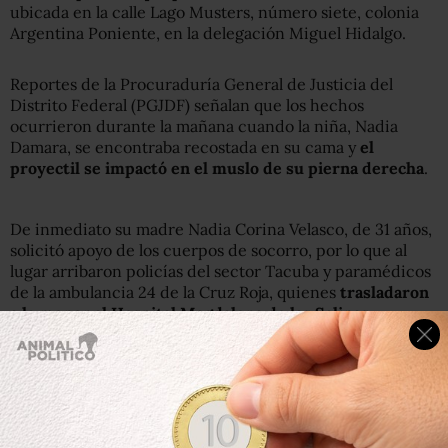
ubicada en la calle Lago Musters, número siete, colonia
Argentina Poniente, en la delegación Miguel Hidalgo.
Reportes de la Procuraduría General de Justicia del
Distrito Federal (PGJDF) señalan que los hechos
ocurrieron durante la mañana cuando la niña, Nadia
Damara, se encontraba recostada en su cama y
el
proyectil se impactó en el muslo de su pierna derecha
.
De inmediato su madre Nadia Corina Velasco, de 31 años,
solicitó apoyo de los cuerpos de socorro, por lo que al
lugar arribaron policías del sector Tacuba y paramédicos
de la ambulancia 24 de la Cruz Roja, quienes
trasladaron
a la menor al Hospital Magdalena de las Salinas
.
De acuerdo con las investigaciones, luego de ser
atendida por especialistas en pediatría fue dada de alta,
pues se comprobó que
la bala únicamente le causó un
rozón
, motivo por el cual no fue necesario intervenirla