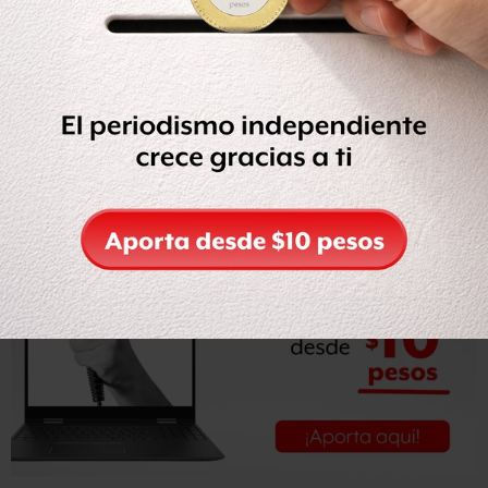
quirúrgicamente.
Peritos de la PGJDF
acudieron al lugar de los hechos
para recabar indicios de lo sucedido
, mientras que
policías de investigación se avocaron a intentar ubicar al
presunto responsable que al parecer disparó desde un
vehículo en marcha.