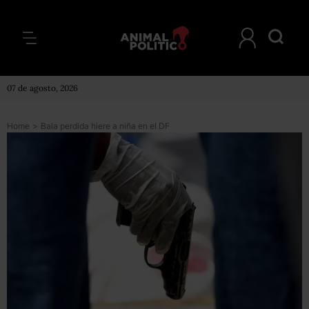
07 de agosto, 2026
Home
>
Bala perdida hiere a niña en el DF