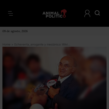
09 de agosto, 2026
Home
>
Echeverría, arrogante y mesiánico: Wikileaks