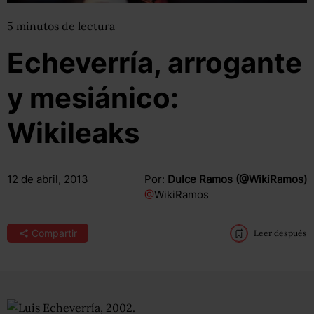
5
minutos
de lectura
Echeverría, arrogante
y mesiánico:
Wikileaks
12 de abril, 2013
Por:
Dulce Ramos (@WikiRamos)
@
WikiRamos
Compartir
Leer después