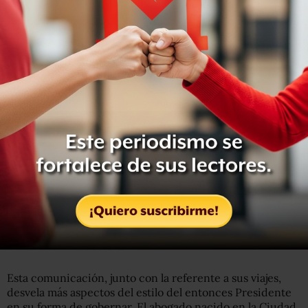
inseguridades sobre el éxito de su candidatura frenan
momentáneamente los esfuerzos de Echeverría para
buscar apoyo a su postulación.
“Más de un observador cercano ha notado ‘un toque de
megalomanía’ en Echeverría desde que asumió la
Presidencia, y un posible aumento del ‘mesianismo’ en su
carácter. Esa observación es probablemente hoy más
válida que nunca”.
“Echeverría es poseedor de una enorme autoestima. Su
carrera siempre ha estado proyectada en línea recta (…),
enfocada al poder virtualmente ilimitado en el sistema
mexicano altamente centralizado”.
Los desdenes del Presidente
Esta comunicación, junto con la referente a sus viajes,
desvela más aspectos del estilo del entonces Presidente
en su forma de gobernar. El abogado nacido en la Ciudad