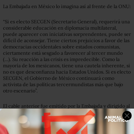
La Embajada en México lo imagina así al frente de la ONU:
“Si es electo SECGEN (Secretario General), requerirá una
considerable educación en diplomacia multilateral,
puede aparecer con iniciativas sorprendentes, puede ser
difícil de aconsejar. Tiene ciertos prejuicios a favor de las
democracias occidentales sobre estados comunistas,
ciertamente está sesgado a favorecer al tercer mundo
(…). Su reacción a las crisis es impredecible. Como la
mayoría de los mexicanos, tiene una cautela inherente, si
no es que desconfianza hacia Estados Unidos. Si es electo
SECGEN, el Gobierno de México continuará como
activista de las políticas tercermundistas más que bajo
otro escenario”.
El cable anterior fue emitido por la Embajada y dirigido al
Departamento de Estado el 1 de agosto de 1975. Faltaba
poco más de un año para que entregara la presidencia a
López Portillo. Al estar corriendo aún su sexenio, la
legación en México asegura que el decoro y ciertas