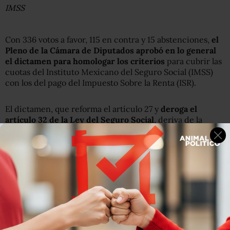
IMSS
Con 336 votos a favor, 115 en contra y 15 abstenciones,
el
Pleno de la Cámara de Diputados aprobó en lo general
el dictamen para homologar los criterios
para cubrir las
cuotas del Instituto Mexicano del Seguro Social (IMSS)
con los del pago del Impuesto Sobre la Renta (ISR).
El dictamen, que reforma el artículo 27 y
deroga el
artículo 32 de la Ley del Seguro Social
, deriva de la
iniciativa presentada el pasado 19 de marzo por el
diputado Sergio Torres Félix (PRI) y tras su discusión en
lo particular será turnado al Senado de la República para
su ratificación.
Dicha reforma
busca hacer compatibles las bases
gravables de las cuotas obrero-patronales y el ISR
,
posibilitando con ello una mejor fiscalización de ambas
contribuciones, expone el documento.