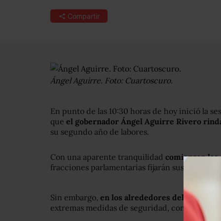
Compartir
Ángel Aguirre. Foto: Cuartoscuro.
En punto de las 10:30 horas de hoy inició la s
que
el gobernador Ángel Aguirre Rivero rind
su segundo año de labores.
Con una aparente tranquilidad
comienzan las 
fracciones parlamentarias fijarán sus posicione
Sin embargo,
en los alrededores del Congreso
extremas medidas de seguridad, con más de 2 