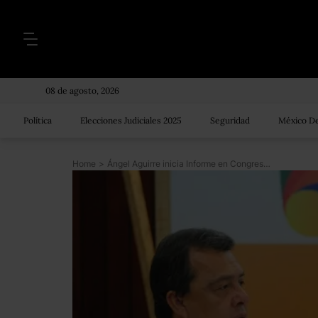
08 de agosto, 2026
Política
Elecciones Judiciales 2025
Seguridad
México De
Home
>
Ángel Aguirre inicia Informe en Congreso de Guerrero <i>blindado</i>