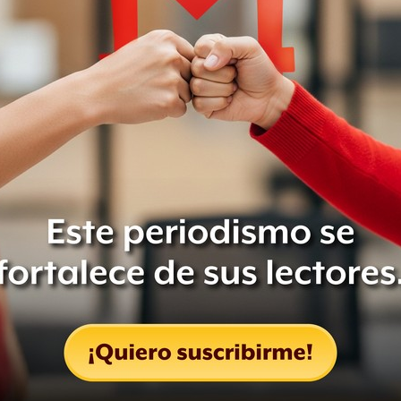
 y José Francisco Ruiz Massieu
por
stantes irrumpan en la ceremonia tras
 Estatal de Trabajadores de Educación