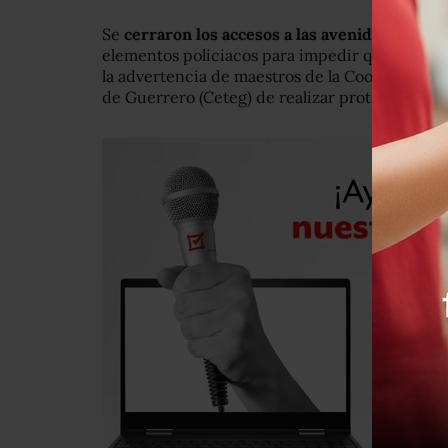
Se
cerraron los accesos a las avenidas Trebol
elementos policiacos para impedir que manife
la advertencia de maestros de la Coordinadora
de Guerrero (Ceteg) de realizar protestas.