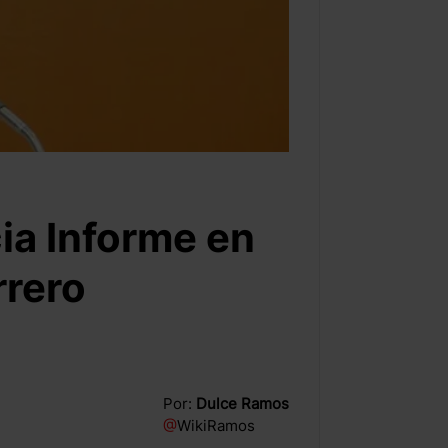
cia Informe en
rero
Por:
Dulce Ramos
@
WikiRamos