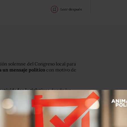
Leer después
esión solemne del Congreso local para
a un mensaje político
con motivo de
actividades legislativas
donde las
s.
 fue establecido un amplio cerco
con
mil elementos antimotines.