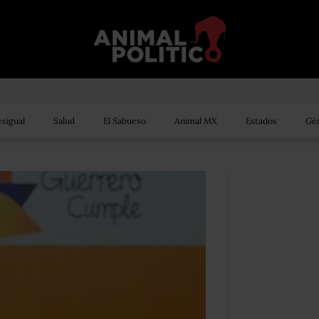
sigual
Salud
El Sabueso
Animal MX
Estados
Gén