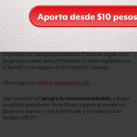
especial afinidad con los líderes de América Latina.
La primera en saludarlo fue la presidenta argentina
Cristina Fernández.
Francisco también charló
animadamente con el ecuatoriano Rafael Correa, quien le
enseñó una foto, y la brasileña Dilma Rousseff.
El presidente paraguayo Federico Franco le regaló otro
juego para tomar mate (Fernández le había regalado uno
el lunes) y una imagen de la virgen de Caacupé.
Checa aquí un
gráfico animado de AP.
Aquí puedes ver
íntegra la ceremonia solemne
, a la que
acudió el presidente Peña Nieto, a quien se puede ver
junto a su esposa y sus hijas Nicole y Fernanda en el
tiempo 3:15:37: