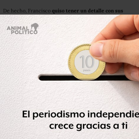
De hecho, Francisco
quiso tener un detalle con sus
compatriotas argentinos congregados de madrugada en
la plaza de Mayo
bonaerense para seguir la celebración a
través de unas pantallas.
Una hora antes de la misa,
grabó un mensaje telefónico
en el que exhortaba a los argentinos a dialogar más y
pelear menos.
“Que no haya odio, que no haya pelea, dejen de lado la
envidia, no le saquen el cuero (critiquen) a nadie”, afirmó
el papa. “”Dialoguen; que entre ustedes se viva el deseo
de cuidarse”.
Después de la misa, que duró menos de lo habitual tras
unos ajustes del propio papa, comenzó un largo
pasamanos en el interior de la basílica.
Francisco saludó
de pie a dignatarios y representantes diplomáticos
durante casi dos horas, en las que se pudo advertir su