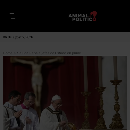
06 de agosto, 2026
Home
>
Saluda Papa a jefes de Estado en primera misa solemne