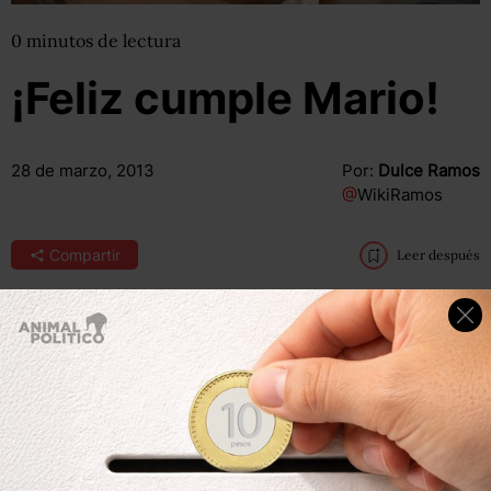
0
minutos
de lectura
¡Feliz cumple Mario!
28 de marzo, 2013
Por:
Dulce Ramos
@
WikiRamos
Compartir
Leer después
Compartir
Leer después