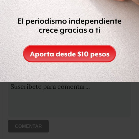
Etiquetas:
CUMPLE
LLOSA
VARGAS
OCULTAR COMENTARIOS
Iniciar sesión
Registrate
Suscribete para comentar...
COMENTAR