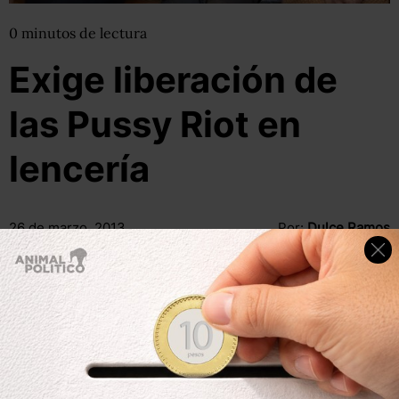
0
minutos
de lectura
Exige liberación de
las Pussy Riot en
lencería
26 de marzo, 2013
Por:
Dulce Ramos
@
WikiRamos
Compartir
Leer después