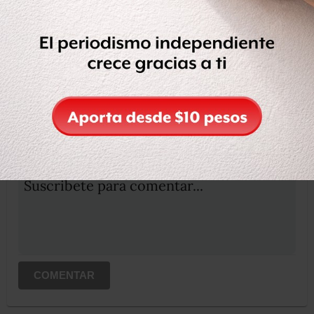
Compartir
Leer después
OCULTAR COMENTARIOS
Iniciar sesión
Registrate
Suscribete para comentar...
COMENTAR