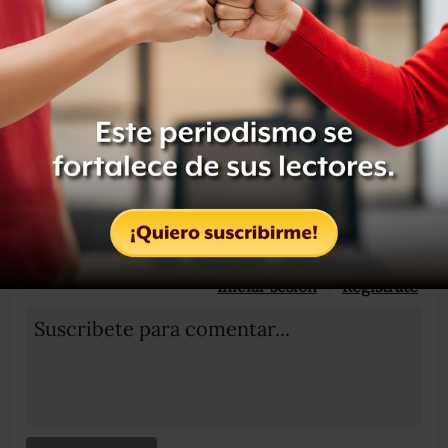
Etiquetas:
DISCO
FITO
NUEVO
PAÉZ
OCULTAR COMENTARIOS
Iniciar sesión
Registrate
Suscribete para comentar...