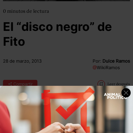
0
minutos
de lectura
El “disco negro” de
Fito
28 de marzo, 2013
Por:
Dulce Ramos
@
WikiRamos
Compartir
Leer después
Compartir
Leer después