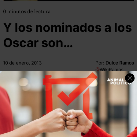
0
minutos
de lectura
Y los nominados a los
Oscar son…
10 de enero, 2013
Por:
Dulce Ramos
@
WikiRamos
Compartir
Leer después
Compartir
Leer después