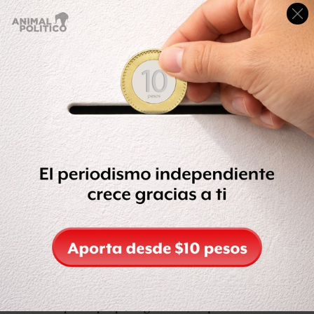
Por su insistencia en la complejidad de la situación que
vive el líder bolivariano, sin embargo, poco hace pensar
que será así.
Analistas y expertos constitucionalistas consultados por
BBC Mundo han hablado de que la no comparecencia de
Chávez el día 10 haría necesario declarar la “falta
absoluta” y convocar elecciones.
Quienes defienden esa tesis hablan de que el mandato
chavista ya habría acabado sin que hubiera sido
formalmente renovado.
Para otros, las faltas absolutas están tasadas en el artículo
233 y no cabe hacer una interpretación expansiva de tal
artículo. Así, para que tal falta absoluta fuera declarada el
233 exige que lo haga el Tribunal Supremo de Justicia
(TSJ) con la aprobación de la Asamblea Nacional o, para el
caso de optar por la vía de “abandono del cargo”, debe ser
decretado por el propio legislativo, lo que actualmente