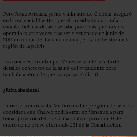
Pero Jorge Arreaza, yerno y ministro de Ciencia, aseguró
en la red social Twitter que el presidente continúa
estable. Del mandatario se sabe poco más que ha sido
operado cuatro veces tras serle extirpado en junio de
2011 un tumor del tamaño de una pelota de béisbol de la
región de la pelvis.
Los rumores circulan por Venezuela ante la falta de
detalles concretos de la salud del presidente pero
también acerca de qué va a pasar el día 10.
¿Falta absoluta?
Durante la entrevista, Maduro no fue preguntado sobre si
considera que Chávez podrá estar en Venezuela para
tomar posesión del nuevo mandato el próximo 10 de
enero como prevé el artículo 231 de la Constitución.