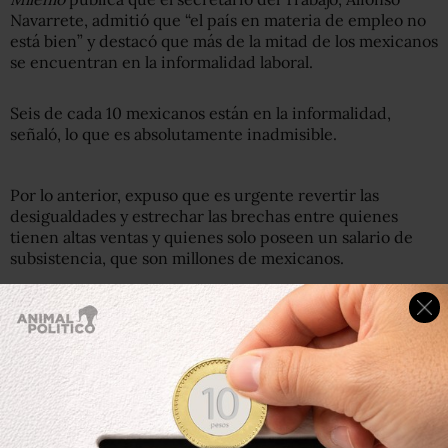
Navarrete, admitió que “el país en materia de empleo no
está bien” y destacó que más de la mitad de los mexicanos
se encuentran en la informalidad laboral.
Seis de cada 10 mexicanos están en la informalidad,
señaló, lo que es absolutamente inadmisible.
Por lo anterior, expuso que es urgente revertir las
desigualdades y estrechar las brechas entre quienes
tienen altas ventas y quienes solo poseen un salario de
subsistencia, que son millones de mexicanos.
Durante la toma de protesta a los representantes de
trabajadores y patrones en las Juntas Especiales, el
secretario del Trabajo indicó que la generación de
empleos es uno de los desafíos más grandes de la
administración en turno, sobre todo para salir delante de
la crisis, cuyos estragos aún no concluyen.