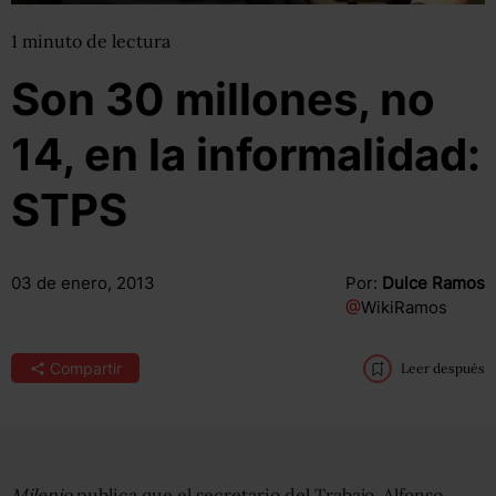
1
minuto
de lectura
Son 30 millones, no
14, en la informalidad:
STPS
03 de enero, 2013
Por:
Dulce Ramos
@
WikiRamos
Compartir
Leer después
Milenio
publica que el secretario del Trabajo, Alfonso