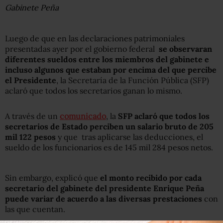
Gabinete Peña
Luego de que en las declaraciones patrimoniales
presentadas ayer por el gobierno federal
se observaran
diferentes sueldos entre los miembros del gabinete e
incluso algunos que estaban por encima del que percibe
el Presidente
, la Secretaría de la Función Pública (SFP)
aclaró que todos los secretarios ganan lo mismo.
A través de un
comunicado
, la
SFP aclaró que todos los
secretarios de Estado perciben un salario bruto de 205
mil 122 pesos
y que tras aplicarse las deducciones, el
sueldo de los funcionarios es de 145 mil 284 pesos netos.
Sin embargo, explicó que
el monto recibido por cada
secretario del gabinete del presidente Enrique Peña
puede variar de acuerdo a las diversas prestaciones
con
las que cuentan.