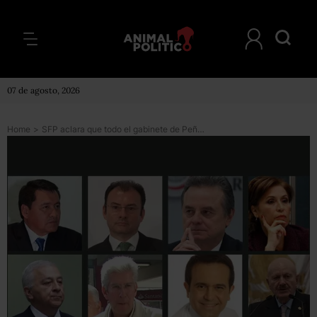
07 de agosto, 2026
Home
>
SFP aclara que todo el gabinete de Peña Nieto gana lo mismo