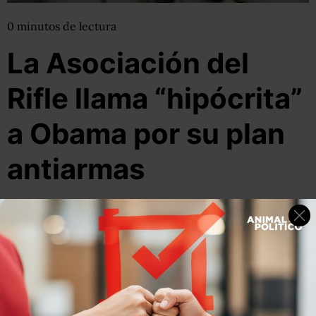
0
minutos
de lectura
La Asociación del
Rifle llama “hipócrita”
a Obama por su plan
antiarmas
16 de enero, 2013
Por:
Dulce Ramos
@
WikiRamos
Compartir
Leer después