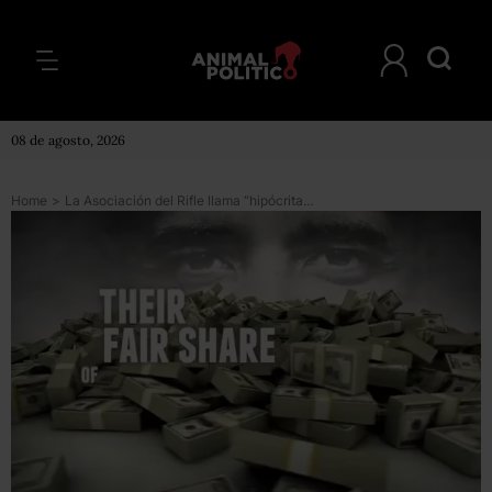
08 de agosto, 2026
Home
>
La Asociación del Rifle llama “hipócrita” a Obama por su plan antiarmas