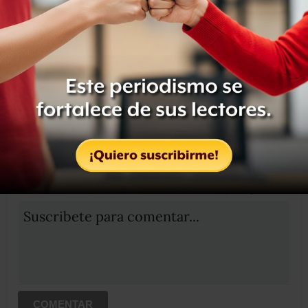
Compartir
Leer después
OCULTAR COMENTARIOS
Iniciar sesión
Registrate
Suscribete para comentar...
COMENTAR