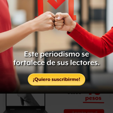
Los alumnos, cuya escuela se encuentra hasta ahora
cerrada,
tomarán clases en la Chalk Hill Middle School, en
la localidad de Monroe,
ubicada a unos 15 kilómetros de
Newtown.
El
14 de diciembre pasado
, Adam Lanza, de 20 años,
ingresó armado con un fusil de guerra a la escuela Sandy
Hook y a
sesinó a 20 niños y a seis adultos y luego se
suicidó de un tiro en la cabeza.