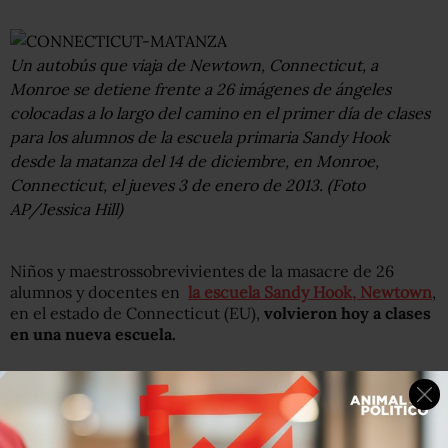
Un autobús que viaja de Newtown, Connecticut, a
Monroe se detiene frente a 26 imágenes de ángeles
colocadas a lo largo del camino en el primer día de clases
para los alumnos de la escuela primaria Sandy Hook
desde la matanza del 14 de diciembre, en Monroe,
Connecticut, el jueves 3 de enero de 2013. (Foto
AP/Jessica Hill)
Niños y maestrossobrevivientes de la masacre de 26
alumnos y docentes en
la escuela Sandy Hook, Newtown
,
en el estado de Connecticut (EU),
volvieron hoy a clases
en una nueva escuela.
Los alumnos y el persona recorrieron ayer, por primera
vez, su nueva escuela.