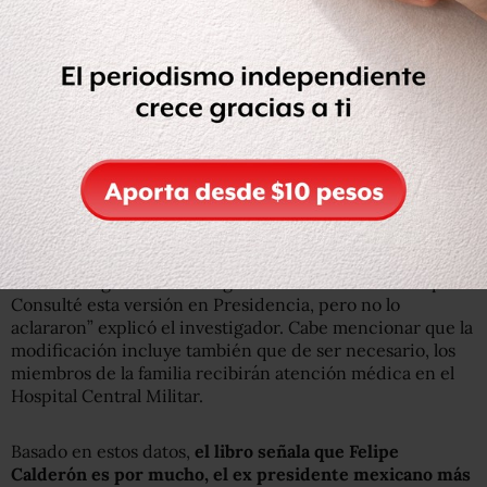
suegros, hermanos, cuñados, tíos, sobrinos, etcétera
.
Así
los 78 elementos asignados a su rubro de seguridad
se elevaron a 425
, todos integrantes del EMP y no de lo
que popularmente se conoce como “guardias
presidenciales”.
Villanueva consultó con algunas fuentes el por qué de
esta decisión. “D
e manera informal respondieron que
Calderón fue el primer presidente que declaró la
guerra al narco y crimen organizado
; y que su nivel de
riesgo es mucho mayor por lo que fue necesario buscar la
manera de garantizar la seguridad de su familia completa.
Consulté esta versión en Presidencia, pero no lo
aclararon” explicó el investigador. Cabe mencionar que la
modificación incluye también que de ser necesario, los
miembros de la familia recibirán atención médica en el
Hospital Central Militar.
Basado en estos datos,
el libro señala que Felipe
Calderón es por mucho, el ex presidente mexicano más