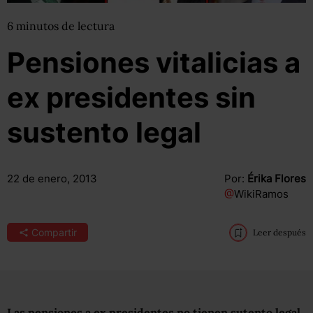
6
minutos
de lectura
Pensiones vitalicias a
ex presidentes sin
sustento legal
22 de enero, 2013
Por:
Érika Flores
@
WikiRamos
Compartir
Leer después
Las pensiones a ex presidentes no tienen sutento legal
,