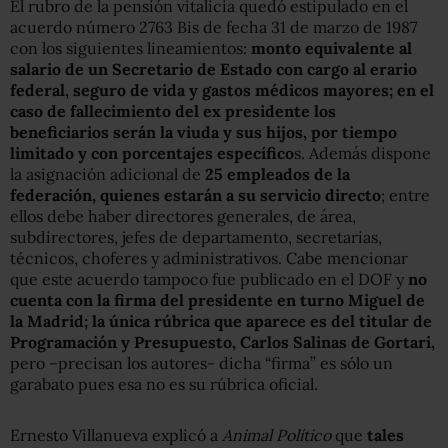
El rubro de la pensión vitalicia quedó estipulado en el
acuerdo número 2763 Bis de fecha 31 de marzo de 1987
con los siguientes lineamientos:
monto equivalente al
salario de un Secretario de Estado con cargo al erario
federal, seguro de vida y gastos médicos mayores; en el
caso de fallecimiento del ex presidente los
beneficiarios serán la viuda y sus hijos, por tiempo
limitado y con porcentajes específico
s. Además dispone
la asignación adicional de
25 empleados de la
federación, quienes estarán a su servicio directo
; entre
ellos debe haber directores generales, de área,
subdirectores, jefes de departamento, secretarias,
técnicos, choferes y administrativos. Cabe mencionar
que este acuerdo tampoco fue publicado en el DOF y
no
cuenta con la firma del presidente en turno Miguel de
la Madrid; la única rúbrica que aparece es del titular de
Programación y Presupuesto, Carlos Salinas de Gortari,
pero –precisan los autores- dicha “firma” es sólo un
garabato pues esa no es su rúbrica oficial.
Ernesto Villanueva explicó a
Animal Político
que
tales