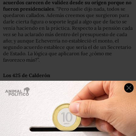
acuerdos carecen de validez desde su origen porque no
fueron presidenciales
. “Pero nadie dijo nada, todos se
quedaron callados. Además creemos que surgieron para
darle cierta figura o soporte legal a algo que de facto se
venía haciendo en la práctica. Respecto a la pensión cada
vez se ha aclarado más dentro del presupuesto de cada
año; y aunque Echeverría no estableció el monto, el
segundo acuerdo establece que sería el de un Secretario
de Estado. La lógica que aplicaron fue ¿cómo me
favorezco más?”.
Los 425 de Calderón
Un detalle que llamó la atención de los autores fue que
el
30 de noviembre de 2012
,
el ex presidente Felipe
Calderón modificó el reglamento del Estado Mayor
Presidencial (EMP) para incrementar el número de
elementos de seguridad asignados a su familia
. Es decir
mientras el resto de los ex presidentes consideró que la
familia era un núcleo monoparental (esposa e hijos),
Calderón amplío el círculo incluyendo a padres,