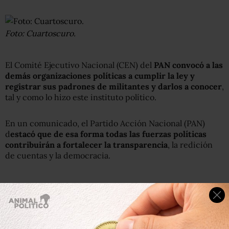
Foto: Cuartoscuro.
El Comité Ejecutivo Nacional (CEN) del
PAN convocó a las
demás organizaciones políticas a cumplir la ley y
registrar sus padrones de militantes y darlos a conocer
,
tal y como lo hizo este instituto político.
En un comunicado, el Partido Acción Nacional (PAN)
d
estacó que de esa forma todas las fuerzas políticas
contribuirán a fortalecer la transparencia
, la redición
de cuentas y la democracia.
“Invitamos a todos los partidos a
no demorar más su
compromiso con la democracia
y con los ciudadanos”, se
lee en el documento.