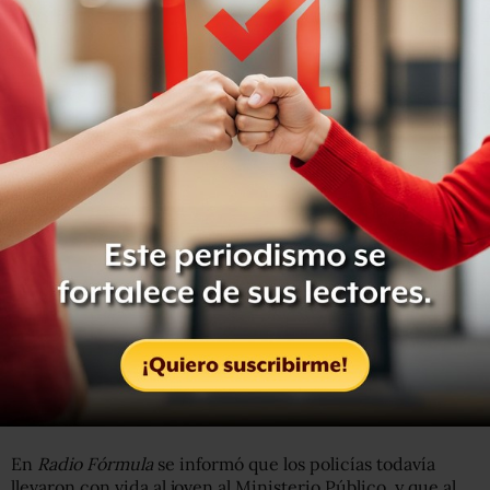
No obstante, después que
la Procuraduría capitalina
realizó las investigaciones
, peritajes y necropsia
correspondientes
determinó que en realidad fueron los
dos policías quienes lo mataron.
En
Radio Fórmula
se informó que los policías todavía
llevaron con vida al joven al Ministerio Público, y que al