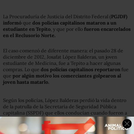
La Procuraduría de Justicia del Distrito Federal (
PGJDF)
informó
que
dos policías capitalinos mataron a un
estudiante en Tepito
, y que por ello
fueron encarcelados
en el Reclusorio Norte.
El caso comenzó de diferente manera: el pasado 28 de
diciembre de 2012, Josafat López Balderas, un joven
estudiante de Medicina, fue a Tepito a hacer algunas
compras. Lo que
dos policías capitalinos reportaron
fue
que
por algún motivo los comerciantes golpearon al
joven hasta matarlo.
Según los policías, López Balderas perdió la vida dentro
de la patrulla de la Secretaría de Seguridad Pública
capitalina (SSPDF) que ellos conducían cuando fueron a
ayudarlo.