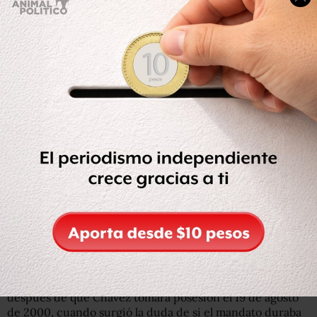
A la hora de actuar como ponente, Morales tendrá que
tener en cuenta la doctrina que hasta ahora venía
manejando el TSJ respecto al acto de toma de posesión, al
menos en el caso de los gobernadores.
En mayo de 2009, la Sala Constitucional del TSJ resolvió
el caso de la toma de posesión del exgobernador del
Estado Carabobo Henrique Salas Feo argumentando que
la toma de posesión es “imprescindible” y “condiciona la
producción de efectos jurídicos”.
“El inicio de la acción de gobierno depende de la
correspondiente toma de posesión, resulta patente que
el acto de juramentación del jefe del ejecutivo estadal
constituye una solemnidad imprescindible”, se puede
leer en la Decisión de 26 de mayo de 2009.
También se pronunció respecto al 10 de enero poco
después de que Chávez tomara posesión el 19 de agosto
de 2000, cuando surgió la duda de si el mandato duraba