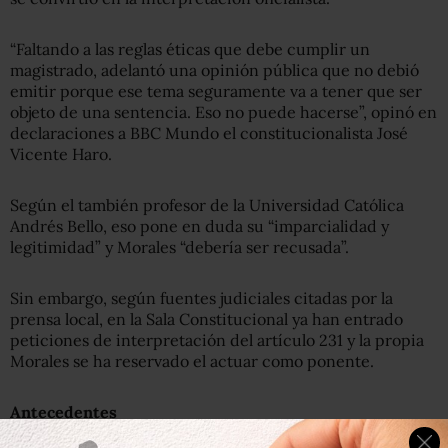
“Faltando a las reglas éticas que debe cumplir un
magistrado, adelantó una opinión pública que no debió
emitir porque ese tema seguramente va a tener que ser
objeto de una sentencia. Eso no puede hacerse”, opinó en
declaraciones a BBC Mundo el constitucionalista José
Vicente Haro.
Según el también profesor de la Universidad Católica
Andrés Bello, eso pone en duda su “imparcialidad y
legitimidad” y Morales “debería ser recusada”.
Sin embargo, según fuentes judiciales citadas por la
prensa local, en la Sala Constitucional ya han entrado
peticiones de interpretación del artículo 231 y la propia
Morales se ha reservado el actuar como ponente.
Antecedentes