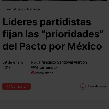
2
minutos
de lectura
Líderes partidistas
fijan las “prioridades”
del Pacto por México
09 de enero,
Por:
Francisco Sandoval Alarcón
2013
@Mrterremoto
@
WikiRamos
Compartir
Leer después