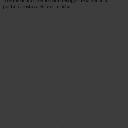
“Los mexicanos hemos sido testigos de la eficacia
política”, sostuvo el líder priísta.