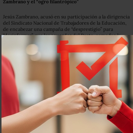
Zambrano y el “ogro filantrópico”
Jesús Zambrano, acusó en su participación a la dirigencia
del Sindicato Nacional de Trabajadores de la Educación,
de encabezar una campaña de “desprestigio” para
“desinformar” que los acuerdos del Pacto, como fue la
reforma educativa, son para afectar los derechos de los
trabajadores.
El líder del PRD dijo que aún cuando él y su partido están
en la lógica de participar “constructivamente” en el
Pacto, no están “en la lógica de lo que Octavio Paz llamó
el ‘ogro filantrópico’”.
Que es tener –dijo- un gobierno encabezado por un
Presidente de la República “dadivoso”, que todo otorga,
pero antes hay que pedirle “favores”.