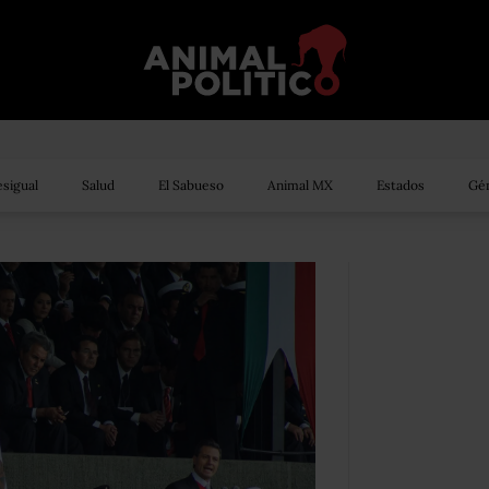
sigual
Salud
El Sabueso
Animal MX
Estados
Gén