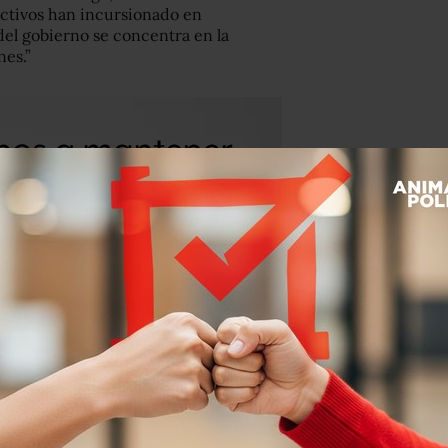
ictivos han incursionado en
 del gobierno se concentra en la
nes.”