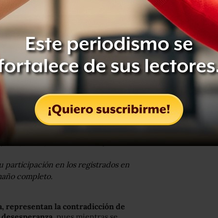
cupantes que se registran en
México,
a estadística de secuestros,
sólo por
to
, nuestro país está en una situación
ganistán, Venezuela, Irak, Líbano,
a de secuestros.
u participación en los registrados en
maño completo.
, representan la contradicción de
y desesperanza
, pues mientras se