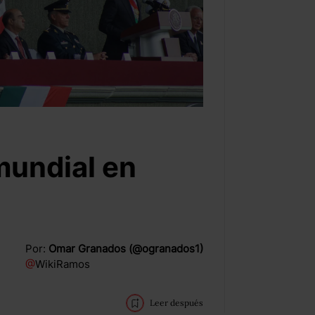
mundial en
Por:
Omar Granados (@ogranados1)
@
WikiRamos
Leer después