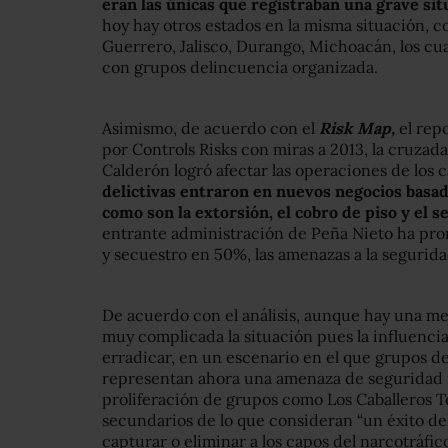
eran las únicas que registraban una grave si
hoy hay otros estados en la misma situación, c
Guerrero, Jalisco, Durango, Michoacán, los cu
con grupos delincuencia organizada.
Asimismo, de acuerdo con el
Risk Map,
el repo
por Controls Risks con miras a 2013, la cruzad
Calderón logró afectar las operaciones de los c
delictivas entraron en nuevos negocios basad
como son la extorsión, el cobro de piso y el s
entrante administración de Peña Nieto ha pro
y secuestro en 50%, las amenazas a la seguridad
De acuerdo con el análisis, aunque hay una mej
muy complicada la situación pues la influencia 
erradicar, en un escenario en el que grupos d
representan ahora una amenaza de seguridad 
proliferación de grupos como Los Caballeros T
secundarios de lo que consideran “un éxito de
capturar o eliminar a los capos del narcotráfico