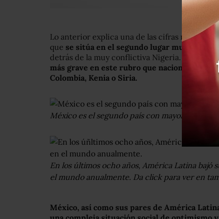
Lo anterior explica una de las cifras más preo
que
se sitúa en el segundo lugar mundial en l
detrás de la muy conflictiva Nigeria. Por lo tan
más grave en este rubro que naciones como Af
Colombia, Kenia o Siria.
México es el segundo país con mayor incidenci
En los últimos ocho años, América Latina bajó s
el mundo anualmente. Da click para ver en ta
México, así como sus pares de América Latina
una compleja situación social de optimismo 