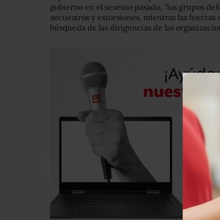
gobierno en el sexenio pasado, “los grupos del
secuestros y extorsiones, mientras las fuerzas
búsqueda de las dirigencias de las organizacio