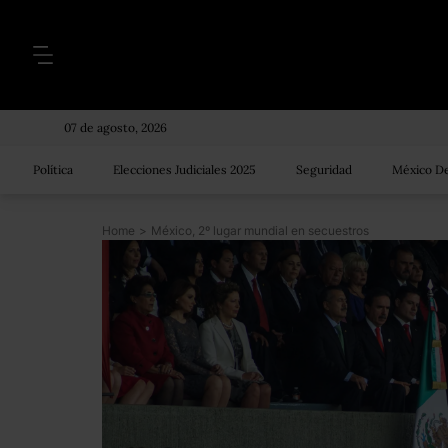
07 de agosto, 2026
Política
Elecciones Judiciales 2025
Seguridad
México De
Home
>
México, 2º lugar mundial en secuestros