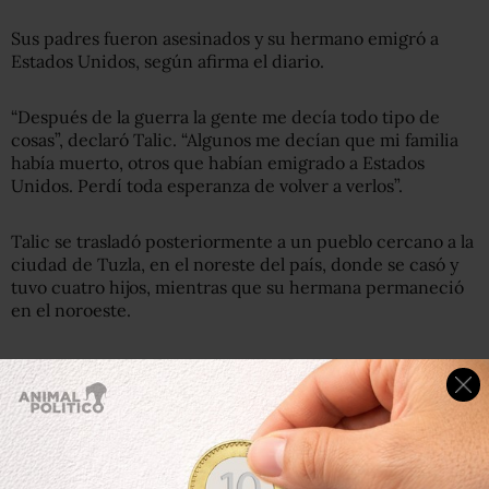
Sus padres fueron asesinados y su hermano emigró a
Estados Unidos, según afirma el diario.
“Después de la guerra la gente me decía todo tipo de
cosas”, declaró Talic. “Algunos me decían que mi familia
había muerto, otros que habían emigrado a Estados
Unidos. Perdí toda esperanza de volver a verlos”.
Talic se trasladó posteriormente a un pueblo cercano a la
ciudad de Tuzla, en el noreste del país, donde se casó y
tuvo cuatro hijos, mientras que su hermana permaneció
en el noroeste.
Ambas supieron de su existencia después de que el hijo
de Talic se interesase por su árbol genealógico y
contactase a su tía a través de Facebook.
Las hermanas derramaron “lágrimas de incredulidad” tras