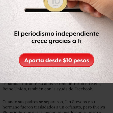
su emocionante rencuentro y afirmaron haber
compartido recuerdos de “eventos de su infancia”, según
el diario.
Ambas aseguraron que ahora intentaría encontrar a su
hermano, que creen se encuentra en Estados Unidos.
“Creo que eres mi hermana”
A pesar de lo excepcional del caso de las hermanas
bosnias, no se trata del único de este tipo que ocurre en
los últimos años.
En diciembre de 2011, dos hermanas que estuvieron
separadas durante 60 años se rencontraron en Kent,
Reino Unido, también con la ayuda de Facebook.
Cuando sus padres se separaron, Jan Stevens y su
hermano fueron trasladados a un orfanato, pero Evelyn
Plumridge, que era la menor, se quedó con su madre.