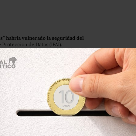
s” habría vulnerado la seguridad del
 Protección de Datos (IFAI).
iembre pasado por la comisionada
técnico del Instituto, Mauricio Farah,
dras@yahoo.com
el 28 de octubre,
rector de informática) la información
acceso a las solicitudes de