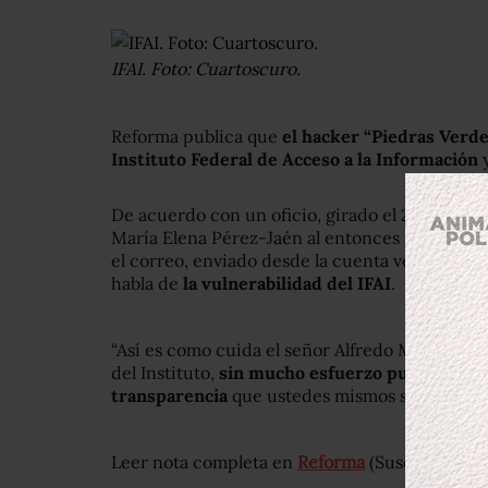
IFAI. Foto: Cuartoscuro.
Reforma publica que
el hacker “Piedras Verde
Instituto Federal de Acceso a la Información
y
De acuerdo con un oficio, girado el 29 de nov
María Elena Pérez-Jaén al entonces secretario 
el correo, enviado desde la cuenta
verdes.pie
habla de
la vulnerabilidad del IFAI
.
“Así es como cuida el señor Alfredo Méndez (di
del Instituto,
sin mucho esfuerzo puede tener 
transparencia
que ustedes mismos se hacen.
Leer nota completa en
Reforma
(Suscripción)