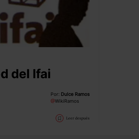
 del Ifai
Por:
Dulce Ramos
@
WikiRamos
Leer después