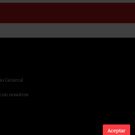
io General
con nosotros
Aceptar