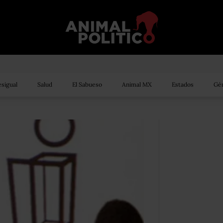
sigual
Salud
El Sabueso
Animal MX
Estados
Gén