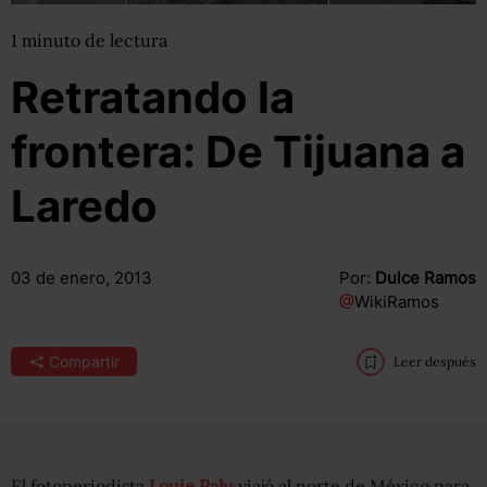
1
minuto
de lectura
Retratando la
frontera: De Tijuana a
Laredo
03 de enero, 2013
Por:
Dulce Ramos
@
WikiRamos
Compartir
Leer después
El fotoperiodista
Louie Palu
viajó al norte de México para