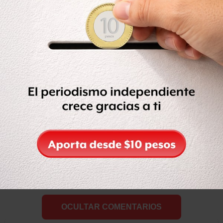
Compartir
Leer después
Etiquetas:
AEROPUERTO
DESNUDA
LIVELEAK
MUJER
VIDEO
OCULTAR COMENTARIOS