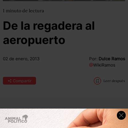
1
minuto
de lectura
De la regadera al
aeropuerto
02 de enero, 2013
Por:
Dulce Ramos
@
WikiRamos
Compartir
Leer después