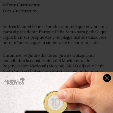
Foto: Cuartoscuro.
Andrés Manuel López Obrador anunció que enviará una
carta al presidente Enrique Peña Nieto para pedirle que
copie bien sus propuestas y no plagie mal sus discursos
porque “no es capaz ni siquiera de elaborar una idea”.
Durante el segundo día de su gira de trabajo para
contribuir a la constitución del Movimiento de
Regeneración Nacional (Morena), AMLO dijo que Peña
Nieto “sólo está plagiando frases completas de nuestro
discurso, pero todo es pura simulación, no hay nada que
signifique que las cosas realmente van a cambiar”.
AMLO aseguró que con el PRI en la Presidencia se
mantendrá el régimen de corrupción, injusticias y
privilegios: “Ya lo vimos en poco más de 30 días, se