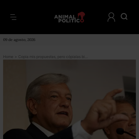
09 de agosto, 2026
Home
>
Copia mis propuestas, pero cópialas bien: AMLO a EPN