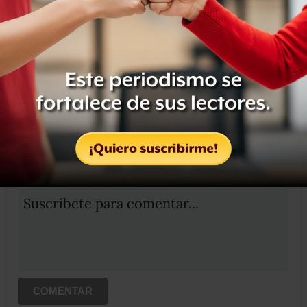
Compartir
Leer después
OCULTAR COMENTARIOS
Iniciar sesión
Registrate
Suscribete para comentar...
COMENTAR