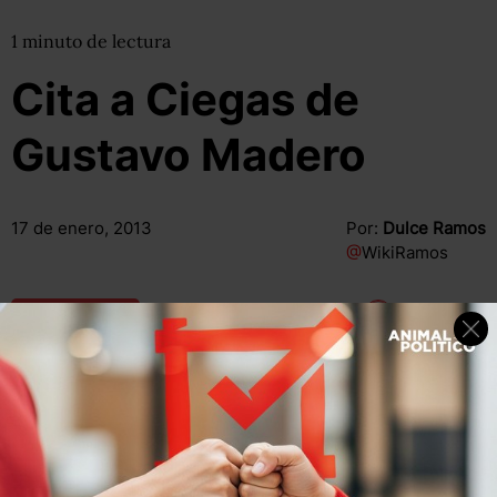
1
minuto
de lectura
Cita a Ciegas de
Gustavo Madero
17 de enero, 2013
Por:
Dulce Ramos
@
WikiRamos
Compartir
Leer después
“Con el gobierno de Felipe Calderón, logramos avances
inéditos en materia de ampliación de libertades”.