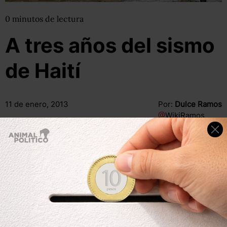
0
minutos
de lectura
A tres años del sismo
de Haití
11 de enero, 2013
Por:
Dulce Ramos
@
WikiRamos
Compartir
Leer después
Compartir
Leer después