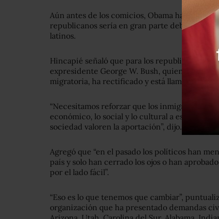
Aún antes de los comicios, Obama había señala
republicanos sería en gran parte debida al de
latinos.
Hincapié señaló que para los republicanos el g
expresidente George W. Bush, quien en su adm
migratoria, ha rectificado y está llamando a su
“Necesitamos reforzar que los inmigrantes so
económico, lo social y lo cultural a este país y 
sociedad valoren la aportación”, dijo.
Agregó que “en el pasado los políticos han me
país y solo han cerrado los ojos o han aprobado
por el lado fácil”.
“Eso es lo que tenemos que cambiar”, puntual
organización que ha presentado demandas civi
Arizona, Utah, Carolina del Sur, Alabama, India