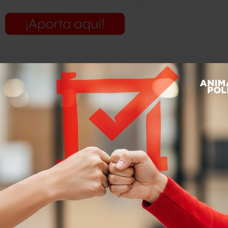
olucra al presidente Barack Obama, ya
ensar si quiere dejar un legado como
de inmigrantes o si fue el que
o algunos republicanos es que su
espera y porque reconoce que no va a
sar y actuar hacia los inmigrantes,
 las elecciones del 6 de noviembre,
logró 71 por ciento del voto hispano,
y.