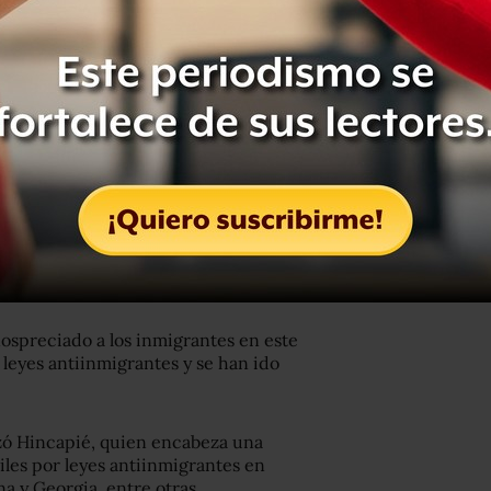
do que una eventual derrota de los
sdén que mostraron hacia los votantes
olpe ha sido tan impactante que el
inistración se opuso a la reforma
 aprobación.
mos y hemos aportado mucho en lo
es indispensable que los políticos y la
nospreciado a los inmigrantes en este
 leyes antiinmigrantes y se han ido
izó Hincapié, quien encabeza una
les por leyes antiinmigrantes en
na y Georgia, entre otras.