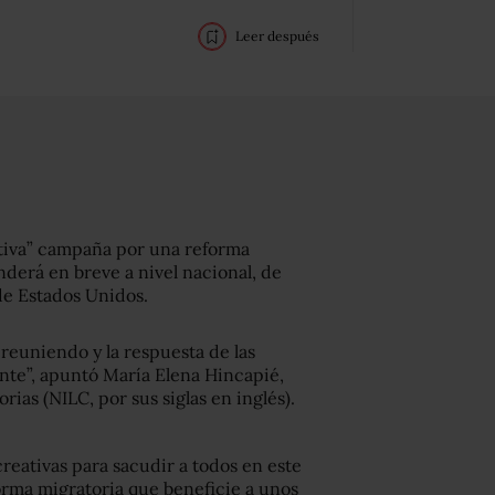
Leer después
eativa” campaña por una reforma
derá en breve a nivel nacional, de
de Estados Unidos.
reuniendo y la respuesta de las
nte”, apuntó María Elena Hincapié,
ias (NILC, por sus siglas en inglés).
creativas para sacudir a todos en este
orma migratoria que beneficie a unos