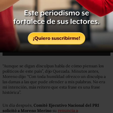
“Aunque se digan disculpas habla de cómo piensan los
políticos de este país”, dijo Quezada. Minutos antes,
Moreno dijo: “Con toda humildad ofrezco un disculpa a
las damas a las que pude ofender a mis palabras. No era
mi intención, más reitero que esta frase es una frase
histórica”.
Un día después,
Comité Ejecutivo Nacional del PRI
solicitó a Moreno Merino
su
renuncia a