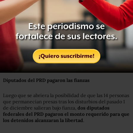
A excepción de Bryan Reyes Rodríguez, a quien se le fijó
una fianza de 67 mil pesos y se le ordenó resarcir el daño
con un pago superior a los 44 mil, las demás personas
pagaron una fianza de 40 mil pesos por el delito de
ataques a la paz pública.
Los liberados ofrecieron una conferencia de prensa al
obtener su libertad y coincidieron en señalar que
continuarán en la lucha por los ideales que consideran
son los correctos.
Diputados del PRD pagaron las fianzas
Luego que se abriera la posibilidad de que las 14 personas
que permanecían presas tras los disturbios del pasado 1
de diciembre salieran bajo fianza,
dos diputados
federales del PRD pagaron el monto requerido para que
los detenidos alcanzaran la libertad
.