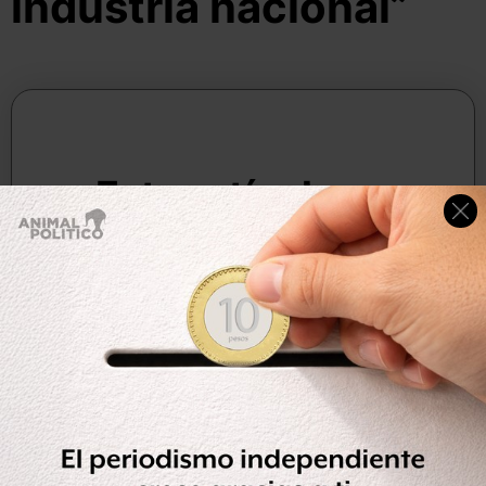
industria nacional”
10 de septiembre, 2025
Por:
Redacción Animal Político
Compartir
Leer después
Este artículo es
exclusivo para
suscriptores
Tu contribución nos ayuda a cubrir costos
de investigación, tecnología y ofrecerte
servicios de valor agregado.
SUSCRÍBETE