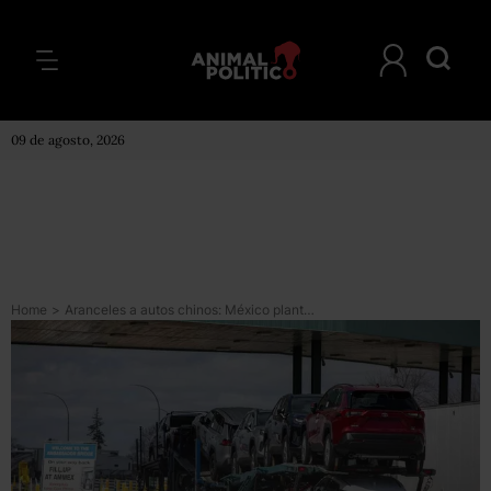
09 de agosto, 2026
Home
>
Aranceles a autos chinos: México plantea elevar impuestos a 50 % para “proteger la industria nacional”