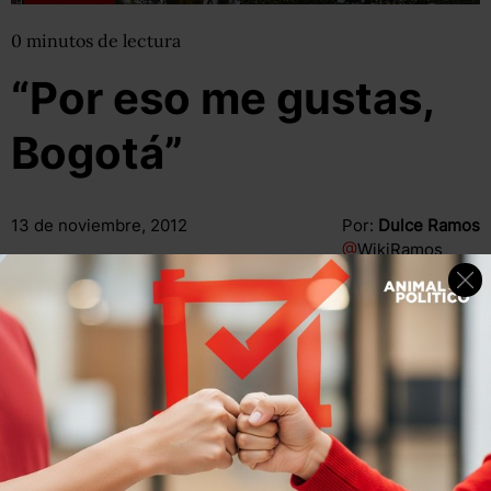
0
minutos
de lectura
“Por eso me gustas,
Bogotá”
13 de noviembre, 2012
Por:
Dulce Ramos
@
WikiRamos
Compartir
Leer después
Compartir
Leer después