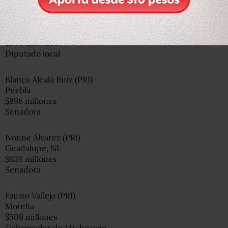
Manuel Martínez Garrigós (PRI)
Cuernavaca
$900 millones
Diputado local
Blanca Alcalá Ruiz (PRI)
Puebla
$896 millones
Senadora
Ivonne Álvarez (PRI)
Guadalupe, NL
$639 millones
Senadora
Fausto Vallejo (PRI)
Morelia
$509 millones
Gobernador de Michoacán