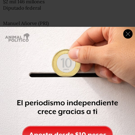
$2 mil 146 millones
Diputado federal
Manuel Añorve (PRI)
Acapulco
$2 mil 142 millones
Diputado federal