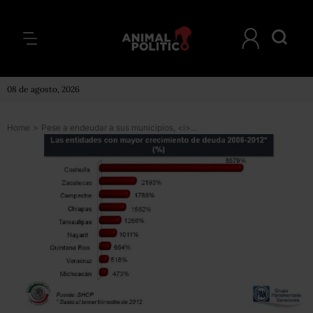
08 de agosto, 2026
Home
>
Pese a endeudar a sus municipios, <i>amarran hueso</i>