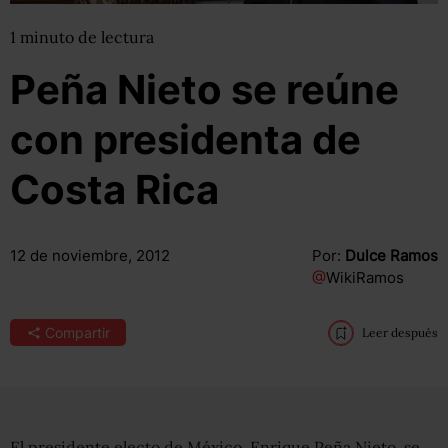
1
minuto
de lectura
Peña Nieto se reúne
con presidenta de
Costa Rica
12 de noviembre, 2012
Por:
Dulce Ramos
@
WikiRamos
Compartir
Leer después
El presidente electo de México, Enrique Peña Nieto, se