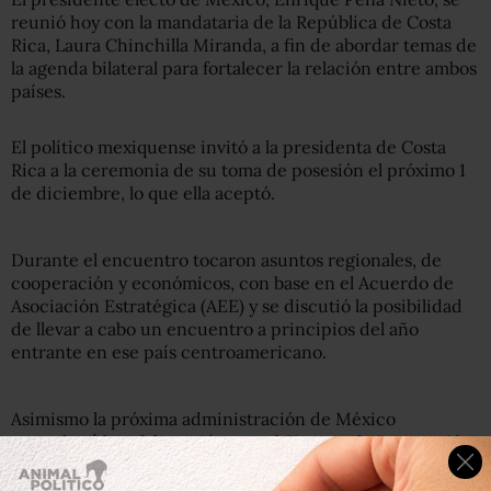
reunió hoy con la mandataria de la República de Costa
Rica, Laura Chinchilla Miranda, a fin de abordar temas de
la agenda bilateral para fortalecer la relación entre ambos
países.
El político mexiquense invitó a la presidenta de Costa
Rica a la ceremonia de su toma de posesión el próximo 1
de diciembre, lo que ella aceptó.
Durante el encuentro tocaron asuntos regionales, de
cooperación y económicos, con base en el Acuerdo de
Asociación Estratégica (AEE) y se discutió la posibilidad
de llevar a cabo un encuentro a principios del año
entrante en ese país centroamericano.
Asimismo la próxima administración de México
estrechará la colaboración con el Sistema de Integración
Centroamericana (SICA), cuya presidencia pro tempore
recaerá en Costa Rica, durante los primeros seis meses