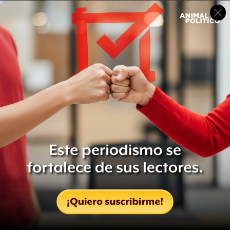
Por el momento, la asistencia que han recibido estas
personas de parte del gobierno de México es el único
apoyo que han obtenido en sus esfuerzos de reconstruir
sus vidas tras el huracán.
Inmigrantes indocumentados no tienen acceso a los
recursos destinados por el gobierno federal
estadunidense para casos de emergencia. Por el
momento, tampoco los gobiernos del estado ni de la