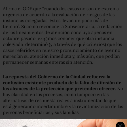
Afirma el GDF que “cuando los casos no son de extrema
urgencia de acuerdo a la evaluación de riesgos de las
instancias colegiadas, éstos llevan un poco más de
tiempo”. Si como reconoce la Subsecretaría, la redacción
de los lineamientos de atención concluyó apenas en
octubre pasado, exigimos conocer qué otra instancia
colegiada determinó (y a través de qué criterios) que los
casos referidos en nuestro pronunciamiento de ayer no
merecían su atención inmediata y, más aún, que podían
permanecer semanas enteras sin atención.
La repuesta del Gobierno de la Ciudad refuerza la
confusión existente producto de la falta de difusión de
los alcances de la protección que pretenden ofrecer.
No
hay claridad en los procesos, como tampoco en las
alternativas de respuesta reales a instrumentar, lo que
está generando incertidumbre y la revictimización de las
personas beneficiarias y sus familias.
Por ello ARTICLE19 solicita una definición pública y