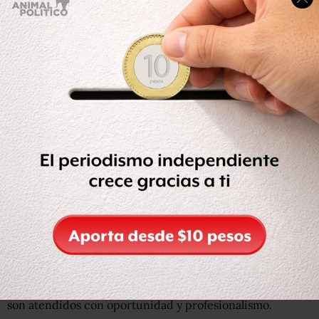
detallada a las autoridades de la concepción que
fundamenta su política de protección, con el objetivo de
trascender el nivel meramente discursivo y abstracto que
hasta el momento ha imperado en sus afirmaciones.
Resulta inapropiado que el GDF intente minimizar la
exigencia de ARTICLE 19 para que el mecanismo opere
con criterios de urgencia insinuando que “para cada
organización sus casos son de prioridad”.
Si el
subsecretario Juan José García Ochoa reconoció apenas
ayer que sólo se han recibido cuatro casos y ARTICLE 19
ha solicitado la atención del mecanismo a igual número
de periodistas, sería conveniente que se explicara a qué
viene tal consideración sobre las “prioridades”. Para
ARTICLE 19 no existen periodistas de primera o de
segunda en función de qué organización conoce o da
cauce a la problemática de un comunicador; existen
necesidades que deben atenderse con criterios de
urgencia que sólo pueden establecerse cuando los casos
son atendidos con oportunidad y profesionalismo.