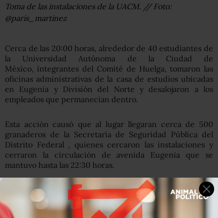
Toma de las instalaciones de la UACM. // Foto:
@paris_martinez
Cerca de las 20:00 horas, alrededor de 40 estudiantes de
la Universidad Autónoma de la Ciudad de
México, integrantes del Comité de Huelga, tomaron las
oficinas administrativas de la casa de estudios ubicadas
en Eugenia y División del Norte y desalojaron a los
empleados que permanecian dentro.
Esta acción causó que al lugar llegaran cerca de 500
granaderos de la Secretaría de Seguridad Pública del
Distrito Federal , quienes cercaron las instalaciones y
cerraron la circulación de avenida Eugenia que se
mantuvo hasta las 22:30 horas.
Posteriormente los elementos abandonaron el lugar ya
que el subsecretario de Gobierno del GDF, Juan José
Ochoa, acordó con los manifestantes subsecretario de