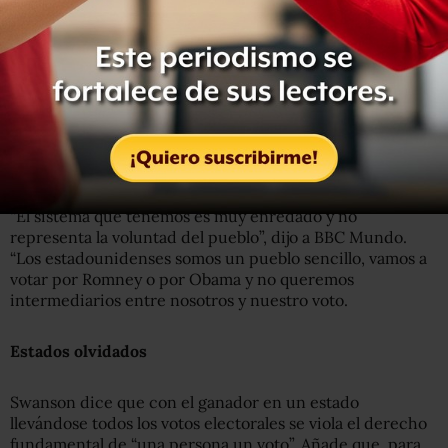
lleva todos los votos electorales, 55. De la misma manera,
si gana por cinco mil votos directos en Wyoming, se lleva
apenas tres votos electorales.
Dixie Swanson, ex asesora de un grupo de presión en
Washington y autora de la trilogía “El Presidente
Accidental”, aboga por el establecimiento del voto
popular para la elección presidencial.
“El sistema que tenemos es muy enredado y no
representa la voluntad del pueblo”, dijo a BBC Mundo.
“Los estadounidenses somos un pueblo sencillo, vamos a
votar por Romney o por Obama y no queremos
intermediarios entre nosotros y nuestro voto.
Estados olvidados
Swanson dice que con el ganador en un estado
llevándose todos los votos electorales se viola el derecho
fundamental de “una persona un voto”. Añade que, para