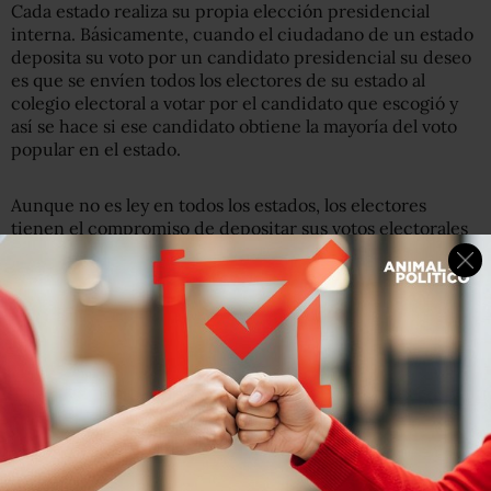
Cada estado realiza su propia elección presidencial
interna. Básicamente, cuando el ciudadano de un estado
deposita su voto por un candidato presidencial su deseo
es que se envíen todos los electores de su estado al
colegio electoral a votar por el candidato que escogió y
así se hace si ese candidato obtiene la mayoría del voto
popular en el estado.
Aunque no es ley en todos los estados, los electores
tienen el compromiso de depositar sus votos electorales
a favor del candidato que ganó en sus estados. En 2012,
quien reciba 270 o más votos electorales gana la
presidencia de Estados Unidos.
Sin embargo, es un sistema en el que el ganador se queda
con todo y el que muchos consideran ha tergiversado la
representación del pueblo en sus líderes y la forma como
estos hacen campaña.
Si un candidato gana por un voto directo en California, se