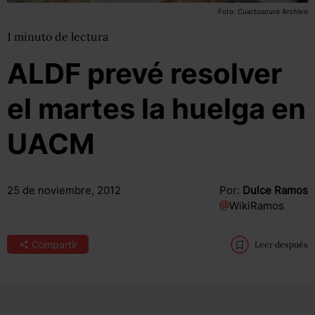
Foto: Cuartoscuro Archivo
1
minuto
de lectura
ALDF prevé resolver
el martes la huelga en
UACM
25 de noviembre, 2012
Por:
Dulce Ramos
@
WikiRamos
Compartir
Leer después