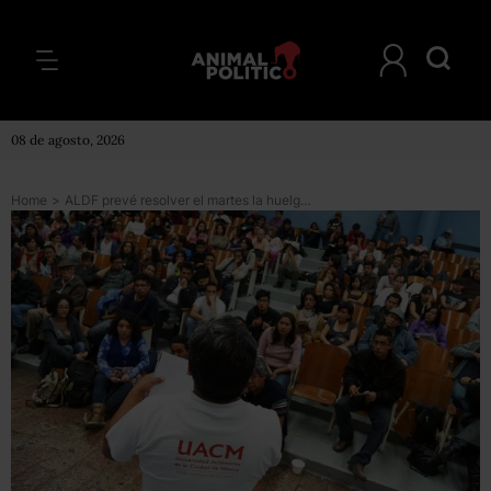
08 de agosto, 2026
Home
>
ALDF prevé resolver el martes la huelga en UACM