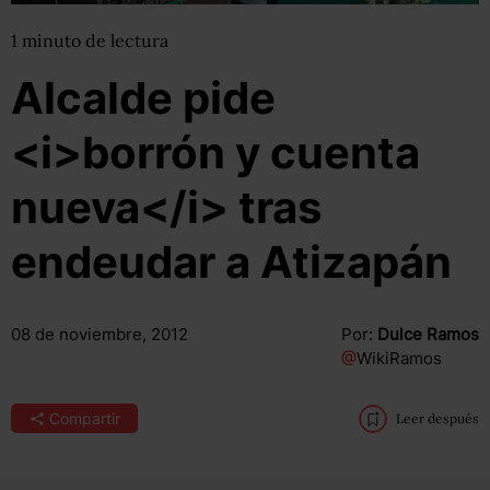
1
minuto
de lectura
Alcalde pide
<i>borrón y cuenta
nueva</i> tras
endeudar a Atizapán
08 de noviembre, 2012
Por:
Dulce Ramos
@
WikiRamos
Compartir
Leer después