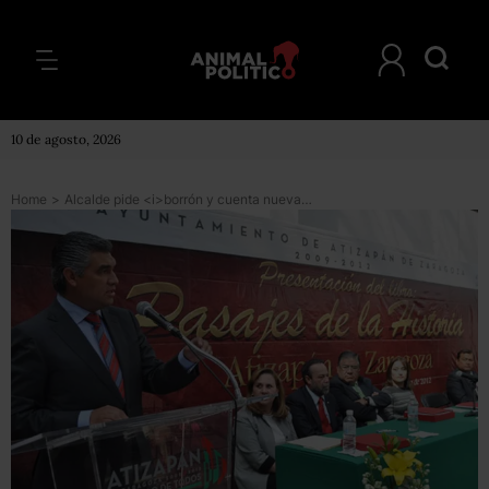
10 de agosto, 2026
Home
>
Alcalde pide <i>borrón y cuenta nueva</i> tras endeudar a Atizapán