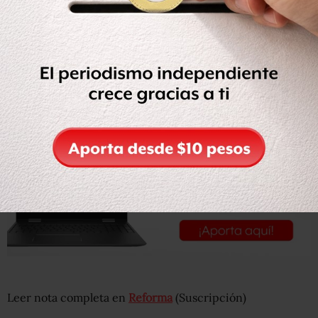
cuenta nueva quizá
, pero que se tenga una alternativa”,
sugirió luego de que el martes 60 policías municipales le
exigieron con un cierre vial que se pusiera al corriente
con sus sueldos.
Leer nota completa en
Reforma
(Suscripción)