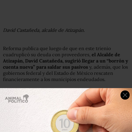
David Castañeda, alcalde de Atizapán.
Reforma publica que luego de que en este trienio
cuadruplicó su deuda con proveedores,
el Alcalde de
Atizapán, David Castañeda, sugirió llegar a un “borrón y
cuenta nueva” para saldar sus pasivos
y, además, que los
gobiernos federal y del Estado de México rescaten
financieramente a los municipios endeudados.
En 2009, Castañeda inició su Administración con un
débito de 120 millones de pesos con proveedores,
cifra
que actualmente asciende a 490 millones
.
“Es lo que se debe de hacer,
casi hacer un borrón y