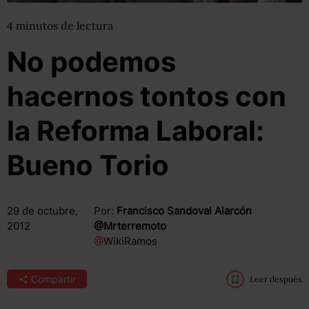
4
minutos
de lectura
No podemos
hacernos tontos con
la Reforma Laboral:
Bueno Torio
29 de octubre,
Por:
Francisco Sandoval Alarcón
2012
@Mrterremoto
@
WikiRamos
Compartir
Leer después