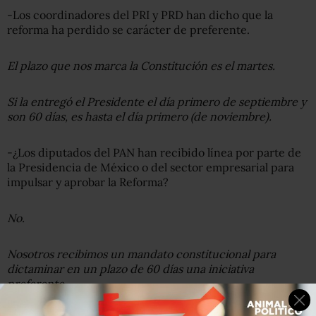
-Los coordinadores del PRI y PRD han dicho que la
reforma ha perdido se carácter de preferente.
El plazo que nos marca la Constitución es el martes.
Si la entregó el Presidente el día primero de septiembre y
son 60 días, es hasta el día primero (de noviembre).
-¿Los diputados del PAN han recibido línea por parte de
la Presidencia de México o del sector empresarial para
impulsar y aprobar la Reforma?
No.
Nosotros recibimos un mandato constitucional para
dictaminar en un plazo de 60 días una iniciativa
preferente.