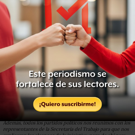
Ya el Senado la aprobó con cambios y seguimos en los
tiempos. La iniciativa es preferente y esa no cambia su
estatus.
Lo que puede cambiar es la irresponsabilidad de algunos
diputados que no quieran cumplir con lo que marca la
constitución.
-¿Se han reunido con funcionarios o asesores de la
Presidencia de la República en estos días para ver lo que
está ocurriendo con la Reforma?-
No.
Nos reunimos con el Ejecutivo cuando se mandó la
iniciativa.
Además, todos los partidos políticos nos reunimos con los
representantes de la Secretaría del Trabajo para que nos