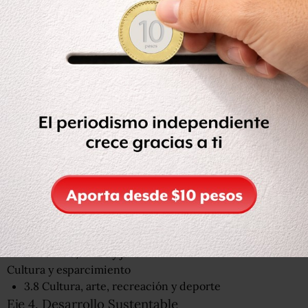
Infraestructura para el desarrollo
2.11 Telecomunicaciones y transportes
2.12 Energía: hidrocarburos y electricidad
2.13 Sector hidráulico
2.14 Construcción y vivienda
Eje 3. Igualdad de Oportunidades
Población – Pobreza
3.1 Superación de la pobreza
Desarrollo integral
3.2 Salud
3.3 Transformación educativa
Grupos prioritarios
3.4 Pueblos y comunidades indígenas
3.5 Igualdad entre mujeres y hombres
3.6 Grupos vulnerables
3.7 Familia, niños y jóvenes
Cultura y esparcimiento
3.8 Cultura, arte, recreación y deporte
Eje 4. Desarrollo Sustentable