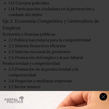
1.13 Cuerpos policiales
1.14 Participación ciudadana en la prevención y
combate del delito
Eje 2. Economía Competitiva y Generadora de
Empleos
Economía y finanzas públicas
2.1 Política hacendaria para la competitividad
2.2 Sistema financiero eficiente
2.3 Sistema nacional de pensiones
2.4 Promoción del empleo y la paz laboral
Productividad y competitividad
2.5 Promoción de la productividad y la
competitividad
2.6 Pequeñas y medianas empresas
2.7 Sector minero
2.8 Sector rural
2.9 Turismo
2.10 Desarrollo regional integral