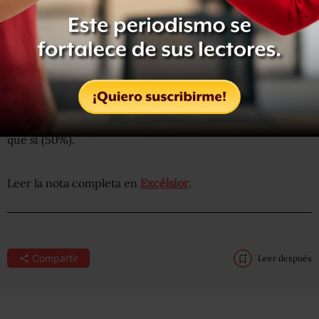
La opinión pública expresa diversas razones para la
decisión de
López Obrador de dejar al PRD: se
argumenta principalmente que el partido del sol azteca
no lo apoyó como debiera,
que él quiere formar su propio
partido, que él no ha podido ganar las elecciones o que él
quiere el poder. En torno a si había serias discrepancias
entre él y los dirigentes del PRD como motivación para
decidir dejar a su partido (gráfico 2), se tiende a pensar
que sí (50%).
Leer la nota completa en
Excélsior
.
Compartir
Leer después