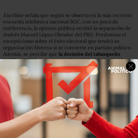
Excélsior
señala que según se observa en la más reciente
encuesta telefónica nacional BGC, con un poco de
indiferencia, la opinión pública recibió la separación de
Andrés Manuel López Obrador del PRD. Predomina el
escepticismo sobre el éxito electoral que tendrá su
organización Morena si se convierte en partido político.
Además, se percibe que
la decisión del tabasqueño
debilita al PRD
, en tanto que beneficia al PRI y al próximo
gobierno de Enrique Peña Nieto.
La salida de López Obrador del PRD fue ampliamente
conocida por la población con teléfono en su vivienda
(enterados, 66%).
La mayoría dice que ya esperaba esta
decisión de AMLO de abandonar al perredismo para
dedicarse a consolidar Morena (55%)
. Sólo a la cuarta
parte le sorprendió. Esta noticia causa principalmente
indiferencia: a 51% no le importa, en tanto que a 23% le
agrada y a otro porcentaje similar le desagrada (gráfico 1).