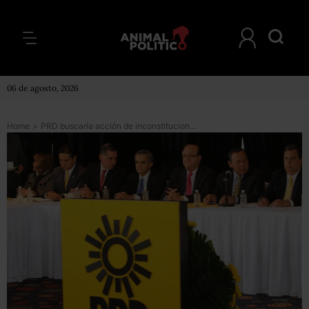
06 de agosto, 2026
Home
>
PRD buscaría acción de inconstitucionalidad contra reforma laboral