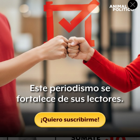
iniciativa preferente, porque esta figura constitucional
carece todavía de reglamento.
Explicó que el próximo martes en la sesión ordinaria de la
Cámara de Diputados se presentará un punto de
acuerdo, para
solicitar que el órgano legislativo
presente la controversia ante la Suprema Corte
.
En caso de que no prospere este mecanismo, agregó, se
presentaría una acción de inconstitucionalidad, que es
otra figura distinta, pero que tendría como consecuencia
la suspensión del procedimiento.