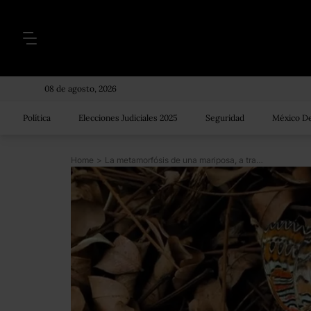
08 de agosto, 2026
Política
Elecciones Judiciales 2025
Seguridad
México De
Home
>
La metamorfósis de una mariposa, a través de un iPhone 4S