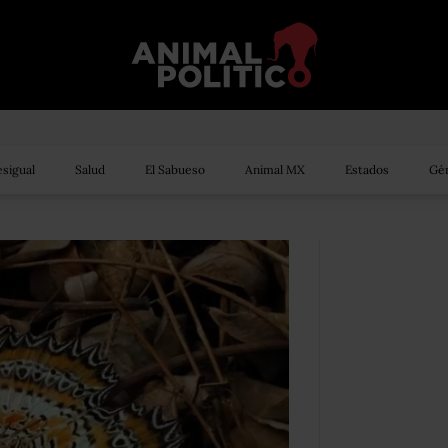
sigual
Salud
El Sabueso
Animal MX
Estados
Gén