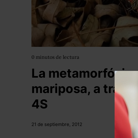
0
minutos
de lectura
La metamorfósis 
mariposa, a travé
4S
21 de septiembre, 2012