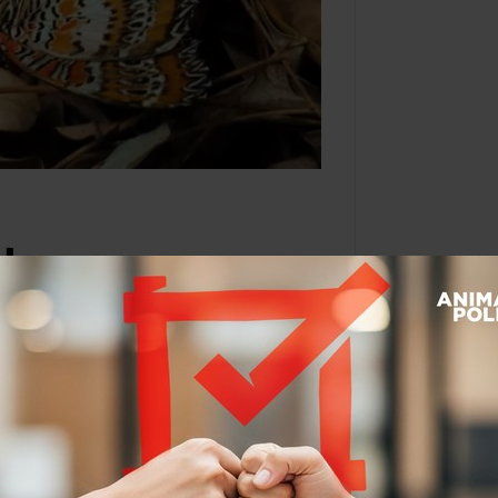
de una
s de un iPhone
Por:
Dulce Ramos
@
WikiRamos